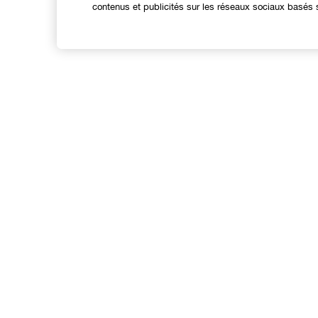
contenus et publicités sur les réseaux sociaux basés s
Expérience en ligne
Offres
C
Points de Vente
S
Programme de Fidélité