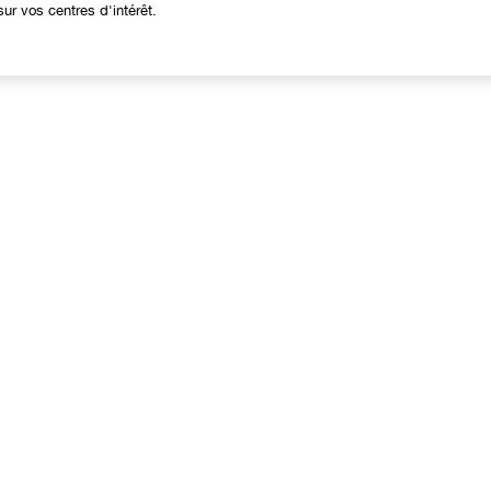
ur vos centres d'intérêt.
À propos
Besoin d'aide?
linique Philosophy
Nous contacter
ites web internationaux
Contacter le Fabricant
Suivre ma commande
Retours et échanges
Livraison
Contactez-nous
Appelez-nous: +41315282465
Chat en direct