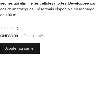
sèches qui élimine les cellules mortes. Développée par
l’
des dermatologues. Désormais disponible en recharge
qu
de 400 ml.
l’
*D
(0)
CHF33.00
CH
|
CHF0.17
/ml
Ajouter au panier