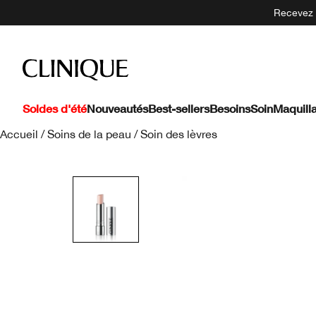
Recevez 5
Soldes d'été
Nouveautés
Best-sellers
Besoins
Soin
Maquill
Accueil
/
Soins de la peau
/
Soin des lèvres