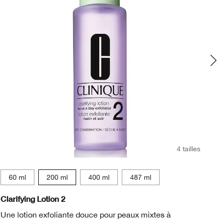
4 tailles
60 ml
200 ml
400 ml
487 ml
Clarifying Lotion 2
An
Une lotion exfoliante douce pour peaux mixtes à
Tr