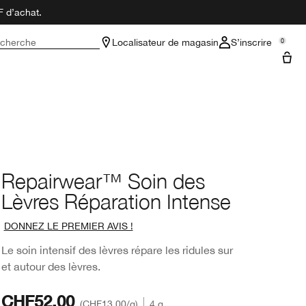
F d’achat.
cherche
Localisateur de magasin
S’inscrire
0
Repairwear™ Soin des
Lèvres Réparation Intense
DONNEZ LE PREMIER AVIS !
Le soin intensif des lèvres répare les ridules sur
et autour des lèvres.
CHF52.00
CHF13.00
/g
4 g