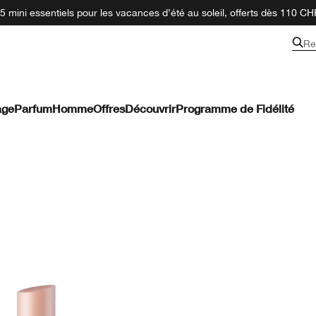
 mini essentiels pour les vacances d’été au soleil, offerts dès 110 CH
Re
age
Parfum
Homme
Offres
Découvrir
Programme de Fidélité