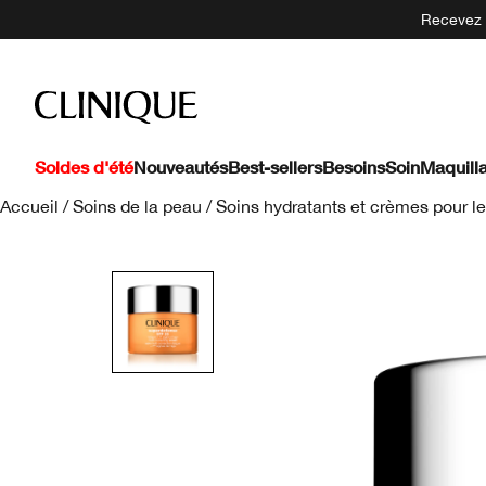
Recevez 5
Soldes d'été
Nouveautés
Best-sellers
Besoins
Soin
Maquill
Accueil
/
Soins de la peau
/
Soins hydratants et crèmes pour le