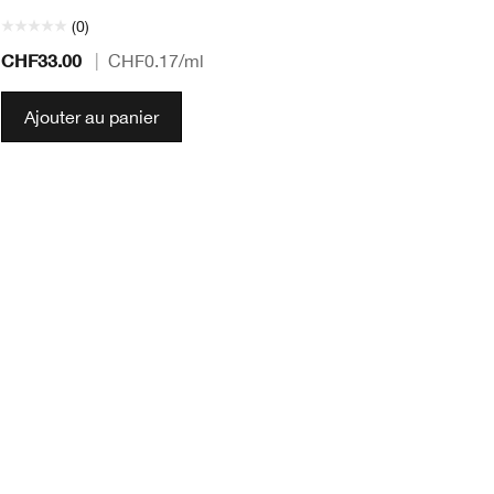
(0)
CHF33.00
CH
|
CHF0.17
/ml
Ajouter au panier