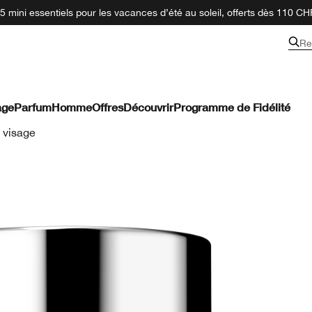
 mini essentiels pour les vacances d’été au soleil, offerts dès 110 CH
Re
age
Parfum
Homme
Offres
Découvrir
Programme de Fidélité
 visage