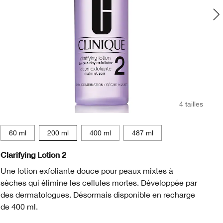
4 tailles
60 ml
200 ml
400 ml
487 ml
Clarifying Lotion 2
An
Une lotion exfoliante douce pour peaux mixtes à
Tr
sèches qui élimine les cellules mortes. Développée par
l’
des dermatologues. Désormais disponible en recharge
qu
de 400 ml.
l’
*D