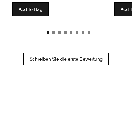
Add To Bag
Add 
Schreiben Sie die erste Bewertung