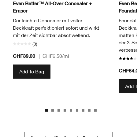
Even Better™ All-Over Concealer +
Even Be
Eraser
Foundat
Der leichte Concealer mit voller
Foundati
Deckkraft perfektioniert sofort und wirkt
Deckkraf
mit der Zeit sichtbar abschwellend.
matten F
der 3-S
(0)
verbesse
CHF39.00
|
CHF6.50
/ml
CHF64.
Add To Bag
Add 