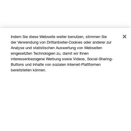
Indem Sie diese Webseite weiter benutzen, stimmen Sie
der Verwendung von Drittanbieter-Cookies oder anderer zur
Analyse und statistischen Auswertung von Webseiten
eingesetzten Technologien zu, damit wir Ihnen
interessenbezogene Werbung sowie Videos, Social-Sharing-
Shoppen
Buttons und Inhalte von sozialen Internet-Plattformen
bereitstellen können.
Angebote
Über uns
Store finden
Add To Bag
Clinique Philosophie
Treueprogramm
Hilfe
Internationale Websites
Kontaktieren Sie uns
Datenschutz und AGB
Kontaktiere den Hersteller
Datenschutz