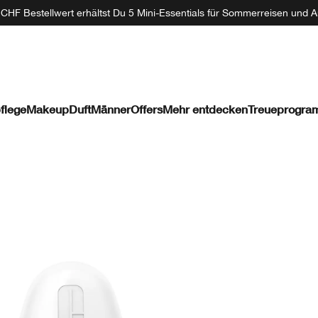
CHF Bestellwert erhältst Du 5 Mini-Essentials für Sommerreisen und A
flege
Makeup
Duft
Männer
Offers
Mehr entdecken
Treueprogr