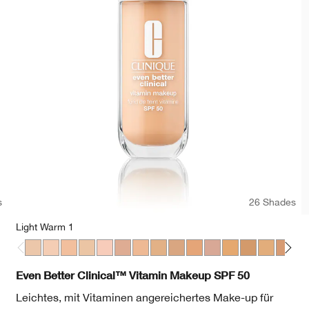
s
26 Shades
Light Warm 1
heat
cha
en Neutral
Deep Neutral
98 Cream Caramel
WN 38 Stone
Light Warm 1
Light Cool 2
Light Cool 3
Light Warm 3
Light Medium Cool 1
Light Medium Cool 2
Light Medium Warm 1
Light Medium Warm 2
Light Medium Cool 3
Light Medium Cool 4
Light Medium Cool 5
Medium Warm 1
Medium Warm
Medium Co
Mediu
Me
Even Better Clinical™ Vitamin Makeup SPF 50
Leichtes, mit Vitaminen angereichertes Make-up für