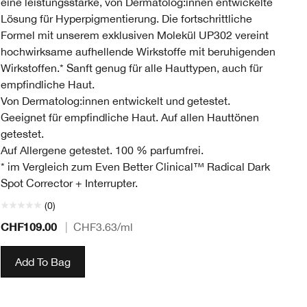
eine leistungsstarke, von Dermatolog:innen entwickelte
da
Lösung für Hyperpigmentierung. Die fortschrittliche
zu
Formel mit unserem exklusiven Molekül UP302 vereint
hochwirksame aufhellende Wirkstoffe mit beruhigenden
Wirkstoffen.* Sanft genug für alle Hauttypen, auch für
empfindliche Haut.
Von Dermatolog:innen entwickelt und getestet.
Geeignet für empfindliche Haut. Auf allen Hauttönen
getestet.
Auf Allergene getestet. 100 % parfumfrei.
* im Vergleich zum Even Better Clinical™ Radical Dark
Spot Corrector + Interrupter.
(0)
CHF109.00
CH
|
CHF3.63
/ml
Add To Bag