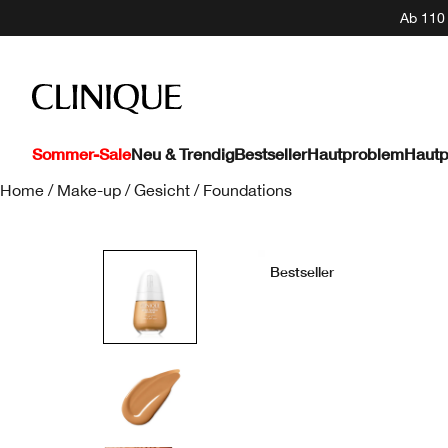
Ab 110 
Sommer-Sale
Neu & Trendig
Bestseller
Hautproblem
Hautp
Home
/
Make-up
/
Gesicht
/
Foundations
Bestseller