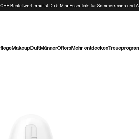
CHF Bestellwert erhältst Du 5 Mini-Essentials für Sommerreisen und A
flege
Makeup
Duft
Männer
Offers
Mehr entdecken
Treueprogr