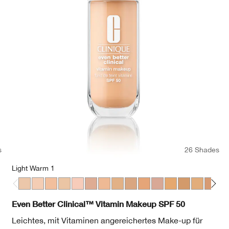
s
26 Shades
Light Warm 1
heat
cha
en Neutral
Deep Neutral
98 Cream Caramel
WN 38 Stone
Light Warm 1
Light Cool 2
Light Cool 3
Light Warm 3
Light Medium Cool 1
Light Medium Cool 2
Light Medium Warm 1
Light Medium Warm 2
Light Medium Cool 3
Light Medium Cool 4
Light Medium Cool 5
Medium Warm 1
Medium Warm
Medium Co
Mediu
Me
Even Better Clinical™ Vitamin Makeup SPF 50
Leichtes, mit Vitaminen angereichertes Make-up für