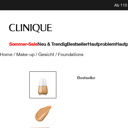
Ab 110 
Sommer-Sale
Neu & Trendig
Bestseller
Hautproblem
Hautp
Home
/
Make-up
/
Gesicht
/
Foundations
Bestseller