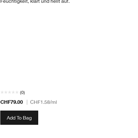
Feuchtigkeit, klärt und hellt auf.
ei
Lö
Fo
ho
Wi
em
Vo
Ge
ge
Au
* 
Sp
(0)
CHF79.00
CH
|
CHF1.58
/ml
Add To Bag