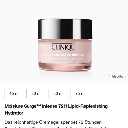
Redness
Lippenpflege
Sonnenschutz
Even Better
Augenbrauen
Chubby Stick™
Makeup-Entferner
Redness
Masken
Hand & Körperpflege
4 Größen
15 ml
30 ml
50 ml
75 ml
Moisture Surge™ Intense 72H Lipid-Replenishing
Hydrator
Das reichhaltige Cremegel spendet 72 Stunden