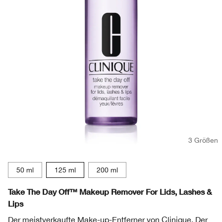
3 Größen
50 ml
125 ml
200 ml
Take The Day Off™ Makeup Remover For Lids, Lashes &
Lips
Der meistverkaufte Make-up-Entferner von Clinique. Der