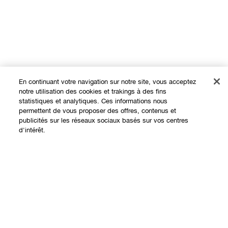
En continuant votre navigation sur notre site, vous acceptez
notre utilisation des cookies et trakings à des fins
statistiques et analytiques. Ces informations nous
permettent de vous proposer des offres, contenus et
publicités sur les réseaux sociaux basés sur vos centres
Expérience en ligne
d'intérêt.
Offres
Ajouter au panier
Points de Vente
Programme de Fidélité
À propos