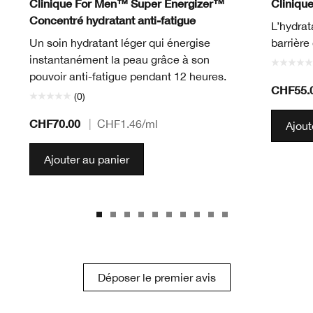
Clinique For Men™ Super Energizer™
Cliniqu
Concentré hydratant anti-fatigue
L’hydrat
Un soin hydratant léger qui énergise
barrière
instantanément la peau grâce à son
pouvoir anti-fatigue pendant 12 heures.
CHF55.
(0)
CHF70.00
|
CHF1.46
/ml
Ajout
Ajouter au panier
Déposer le premier avis