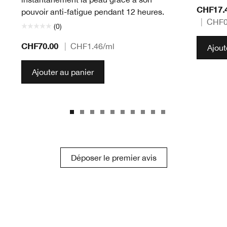
CHF17.
pouvoir anti-fatigue pendant 12 heures.
|
CHF0
(0)
CHF70.00
|
CHF1.46
/ml
Ajout
Ajouter au panier
Déposer le premier avis