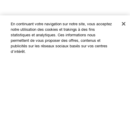
En continuant votre navigation sur notre site, vous acceptez
notre utilisation des cookies et trakings à des fins
statistiques et analytiques. Ces informations nous
permettent de vous proposer des offres, contenus et
publicités sur les réseaux sociaux basés sur vos centres
Expérience en ligne
d'intérêt.
Offres
Points de Vente
Ajouter au panier
Programme de Fidélité
À propos
Clinique Philosophy
Besoin d'aide?
Sites web internationaux