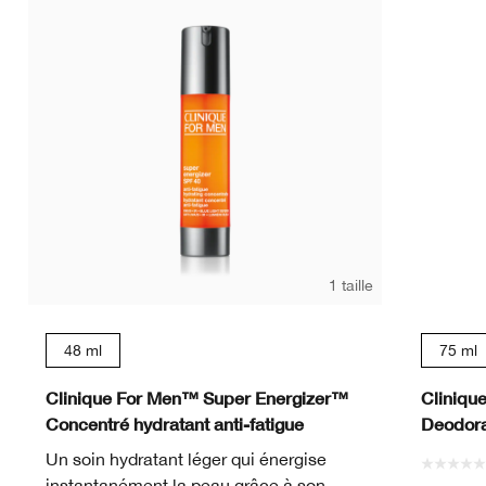
1 taille
48 ml
75 ml
Clinique For Men™ Super Energizer™
Cliniqu
Concentré hydratant anti-fatigue
Deodora
Un soin hydratant léger qui énergise
instantanément la peau grâce à son