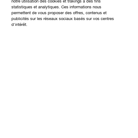
notre utilisation des cookies et trakings à des fins
statistiques et analytiques. Ces informations nous
permettent de vous proposer des offres, contenus et
publicités sur les réseaux sociaux basés sur vos centres
Expérience en ligne
d'intérêt.
Offres
Points de Vente
Ajouter au panier
Programme de Fidélité
À propos
Clinique Philosophy
Besoin d'aide?
Sites web internationaux
Nous contacter
Vie privée et conditions
Contacter le Fabricant
Charte sur la Vie Privée
Suivre ma commande