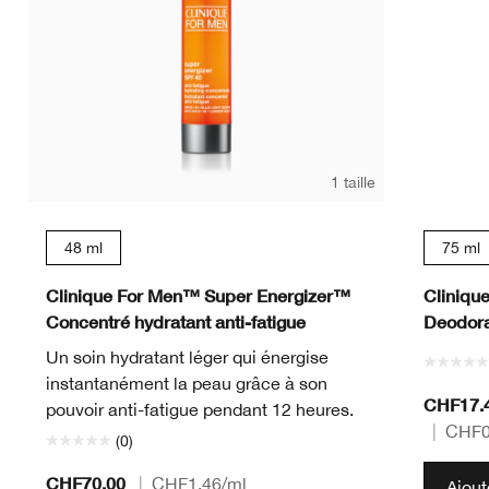
1 taille
48 ml
75 ml
Clinique For Men™ Super Energizer™
Cliniqu
Concentré hydratant anti-fatigue
Deodora
Un soin hydratant léger qui énergise
instantanément la peau grâce à son
CHF17.
pouvoir anti-fatigue pendant 12 heures.
|
CHF0
(0)
CHF70.00
|
CHF1.46
/ml
Ajout