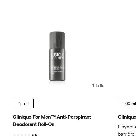
1 taille
75 ml
100 ml
Clinique For Men™ Anti-Perspirant
Cliniqu
Deodorant Roll-On
L’hydrat
barrière
(0)