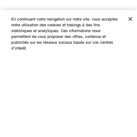
En continuant votre navigation sur notre site, vous acceptez
notre utilisation des cookies et trakings à des fins
statistiques et analytiques. Ces informations nous
permettent de vous proposer des offres, contenus et
Expérience en ligne
publicités sur les réseaux sociaux basés sur vos centres
d'intérêt.
Offres
Points de Vente
Ajouter au panier
Programme de Fidélité
À propos
Clinique Philosophy
Besoin d'aide?
Sites web internationaux
Nous contacter