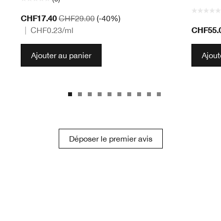
CHF17.40
CHF29.00
(-40%)
CHF55.
|
CHF0.23
/ml
Ajouter au panier
Ajout
Déposer le premier avis