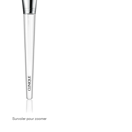
Survoler pour zoomer