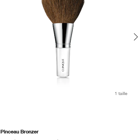
1 taille
Pinceau Bronzer
Pi