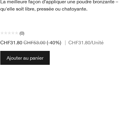
La meilleure façon d’appliquer une poudre bronzante –
Pa
qu'elle soit libre, pressée ou chatoyante.
pa
la
Te
(0)
CH
CHF31.80
CHF53.00
(-40%)
|
CHF31.80
/Unité
Ajouter au panier