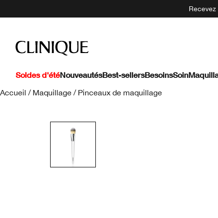
Recevez 5
Soldes d'été
Nouveautés
Best-sellers
Besoins
Soin
Maquill
Accueil
/
Maquillage
/
Pinceaux de maquillage