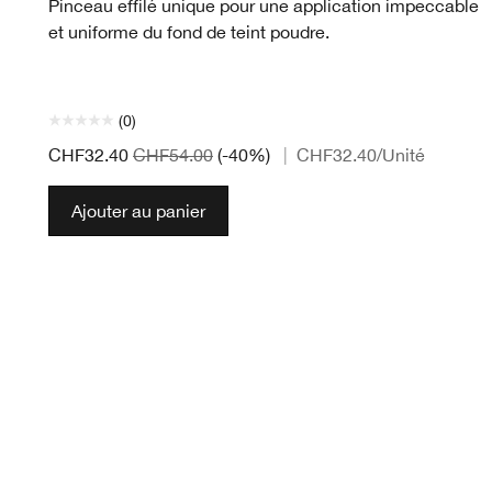
Pinceau effilé unique pour une application impeccable
et uniforme du fond de teint poudre.
(0)
CHF32.40
CHF54.00
(-40%)
|
CHF32.40
/Unité
Ajouter au panier