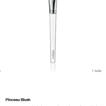
e
1 taille
Pinceau Blush