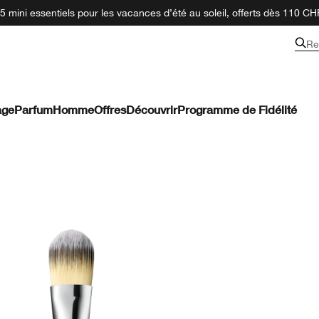
 mini essentiels pour les vacances d’été au soleil, offerts dès 110 CH
Re
age
Parfum
Homme
Offres
Découvrir
Programme de Fidélité