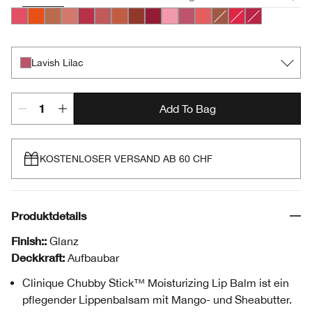
Bursting Blossom
Happiest Happy
Lots o’ Latte
Plushest Pink
Super Strawberry
Boundless Blush
Mega Melon
Fuller Fig
Broadest Berry
Totally Tutu
Lavish Lilac
Mighty Mimosa
Whole Lotta Honey
Chunky Cherry
Mightiest Ma
Lavish Lilac
Add To Bag
KOSTENLOSER VERSAND AB 60 CHF
Produktdetails
Finish::
Glanz
Deckkraft:
Aufbaubar
Clinique Chubby Stick™ Moisturizing Lip Balm ist ein
pflegender Lippenbalsam mit Mango- und Sheabutter.