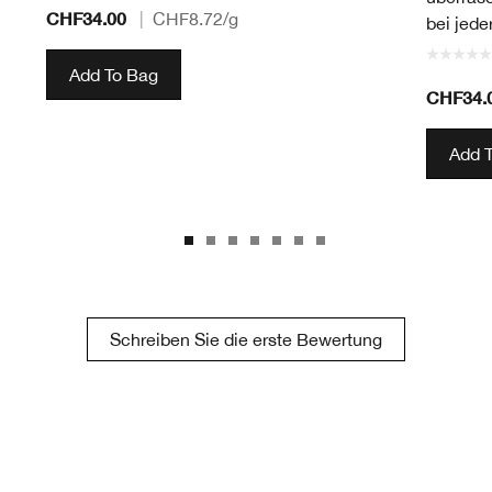
CHF34.00
|
CHF8.72
/g
bei jede
Add To Bag
CHF34.
Add 
Schreiben Sie die erste Bewertung