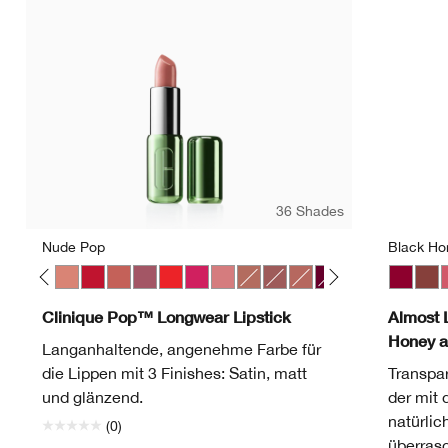
36 Shades
Nude Pop
Black Ho
 Pop
ve Pop
Melon Pop
Mocha Pop
Nude Pop
Peppermint Pop
Petal Pop Satin
Plum Pop
Poppy Pop
Punch Pop
Sugar Pop
Bare Pop
Beach Pop
Blushing Pop
Bold Pop
Chili Pop
Clove Pop
Black H
Icon Po
Nud
Latt
P
Clinique Pop™ Longwear Lipstick
Almost L
Honey 
Langanhaltende, angenehme Farbe für
die Lippen mit 3 Finishes: Satin, matt
Transpar
und glänzend.
der mit 
natürlic
(0)
überrasc