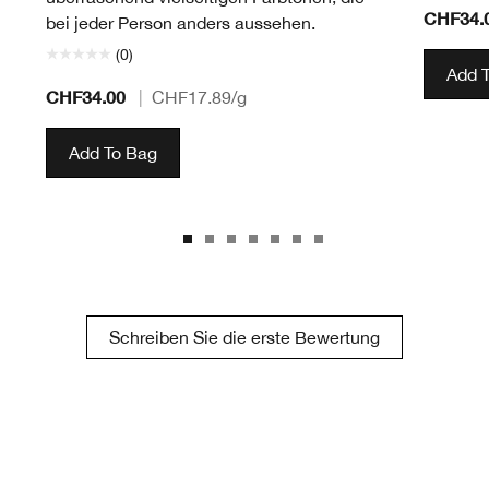
CHF34.
bei jeder Person anders aussehen.
(0)
Add 
CHF34.00
|
CHF17.89
/g
Add To Bag
Schreiben Sie die erste Bewertung