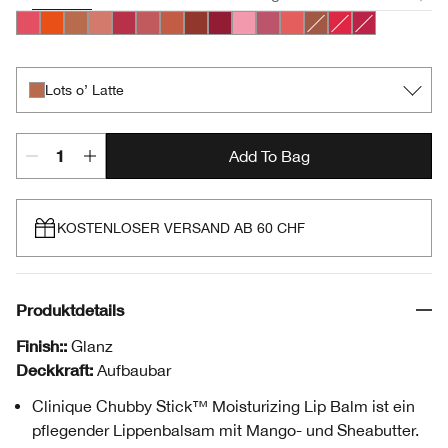
Bursting Blossom
Happiest Happy
Lots o’ Latte
Plushest Pink
Super Strawberry
Boundless Blush
Mega Melon
Fuller Fig
Broadest Berry
Totally Tutu
Lavish Lilac
Mighty Mimosa
Whole Lotta Honey
Chunky Cherry
Mightiest Ma
Lots o’ Latte
Add To Bag
KOSTENLOSER VERSAND AB 60 CHF
Produktdetails
Finish::
Glanz
Deckkraft:
Aufbaubar
Clinique Chubby Stick™ Moisturizing Lip Balm ist ein
pflegender Lippenbalsam mit Mango- und Sheabutter.