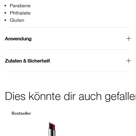
Parabene
Phthalate
Gluten
Anwendung
Zutaten & Sicherheit
Dies könnte dir auch gefall
Bestseller
Beige Pop
Blackber
Blush
C