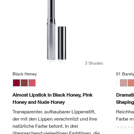
3 Shades
Black Honey
01 Barel
Black Honey
Nude Honey
Pink Honey
01 Bar
04
Almost Lipstick in Black Honey, Pink
Dramatic
Honey and Nude Honey
Shaping
Transparenter, aufbaubarer Lippenstift,
Reichha
der mit den Lippen verschmilzt und ihre
Farbe mi
natürliche Farbe betont. In drei
überraschend vielseitigen Farbtönen, die