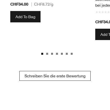
CHF34.00
|
CHF8.72
/g
bei jede
Add To Bag
CHF34.
Add 
Schreiben Sie die erste Bewertung