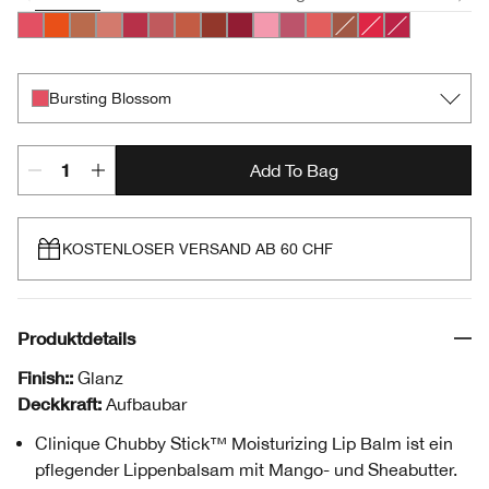
Bursting Blossom
Happiest Happy
Lots o’ Latte
Plushest Pink
Super Strawberry
Boundless Blush
Mega Melon
Fuller Fig
Broadest Berry
Totally Tutu
Lavish Lilac
Mighty Mimosa
Whole Lotta Honey
Chunky Cherry
Mightiest Ma
Bursting Blossom
Add To Bag
KOSTENLOSER VERSAND AB 60 CHF
Produktdetails
Finish::
Glanz
Deckkraft:
Aufbaubar
Clinique Chubby Stick™ Moisturizing Lip Balm ist ein
pflegender Lippenbalsam mit Mango- und Sheabutter.