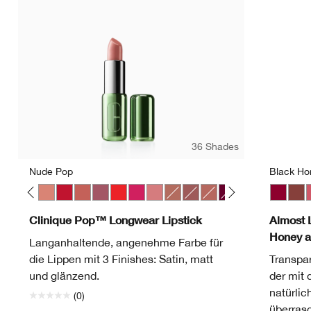
36 Shades
Nude Pop
Black Ho
 Pop
ve Pop
Melon Pop
Mocha Pop
Nude Pop
Peppermint Pop
Petal Pop Satin
Plum Pop
Poppy Pop
Punch Pop
Sugar Pop
Bare Pop
Beach Pop
Blushing Pop
Bold Pop
Chili Pop
Clove Pop
Black H
Icon Po
Nud
Latt
P
Clinique Pop™ Longwear Lipstick
Almost L
Honey 
Langanhaltende, angenehme Farbe für
die Lippen mit 3 Finishes: Satin, matt
Transpar
und glänzend.
der mit 
natürlic
(0)
überrasc