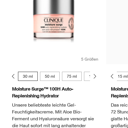
5 Größen
15 ml
30 ml
50 ml
75 ml
125 ml
15 ml
Moisture Surge™ 100H Auto-
Moistur
Replenishing Hydrator
Repleni
Unsere beliebteste leichte Gel-
Das rei
Feuchtigkeitscreme. Mit Aloe Bio-
72 Stund
Ferment und Hyaluronsäure versorgt sie
glatte H
die Haut sofort mit lang anhaltender
großarti