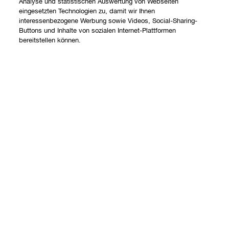
Analyse und statistischen Auswertung von Webseiten
eingesetzten Technologien zu, damit wir Ihnen
interessenbezogene Werbung sowie Videos, Social-Sharing-
Shoppen
Buttons und Inhalte von sozialen Internet-Plattformen
bereitstellen können.
Angebote
Über uns
Store finden
Ausverkauft
Clinique Philosophie
Treueprogramm
Hilfe
Internationale Websites
Kontaktieren Sie uns
Datenschutz und AGB
Kontaktiere den Hersteller
Datenschutz
Meine Bestellung verfolgen
Nutzungsbedingungen
Widerrufsrecht
AGB
Versand
Internetbasierte Anzeigen
Barrierefreiheit
FAQ Übersicht