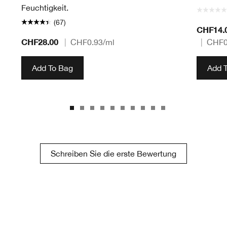
Feuchtigkeit.
(67)
CHF14.
CHF28.00
|
CHF0.93
/ml
|
CHF0
Add To Bag
Add 
Schreiben Sie die erste Bewertung