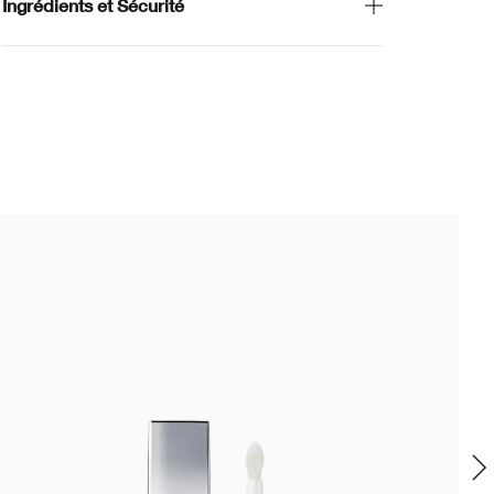
Ingrédients et Sécurité
Déj
No