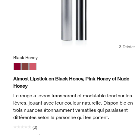
3 Teinte
Black Honey
Black Honey
Nude Honey
Beige Pop
Pink Honey
Blackberry Pop
Blush Pop
Cappuccino Pop
Cherry Pop
Cola Pop
Confetti Pop
Cute Pop
Disco Pop
Fig Pop
Flame Pop
Honey Po
Love
Me
Almost Lipstick en Black Honey, Pink Honey et Nude
Honey
Le rouge à lèvres transparent et modulable fond sur les
lèvres, jouant avec leur couleur naturelle. Disponible en
trois nuances étonnamment versatiles qui paraissent
différentes selon la personne qui les portent.
(0)