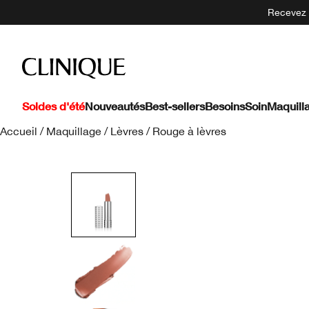
Recevez 5
Soldes d'été
Nouveautés
Best-sellers
Besoins
Soin
Maquill
Accueil
/
Maquillage
/
Lèvres
/
Rouge à lèvres