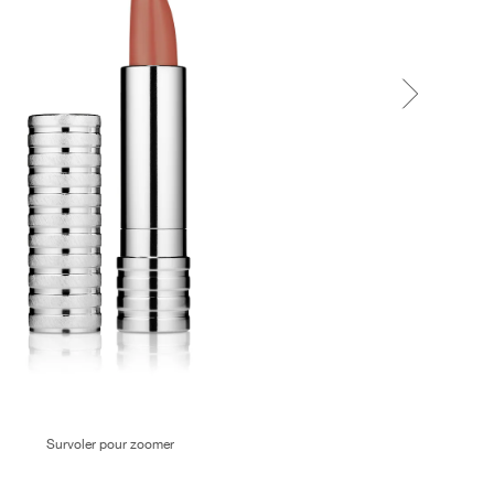
Survoler pour zoomer