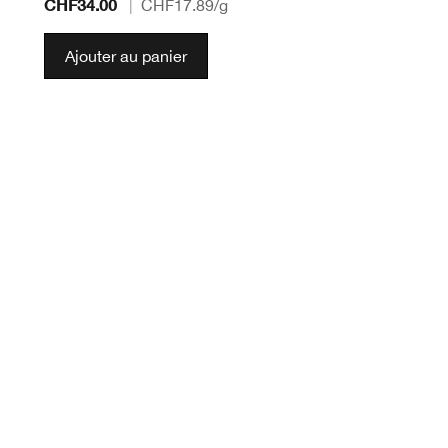
CHF34.00
|
CHF17.89
/g
Ajouter au panier