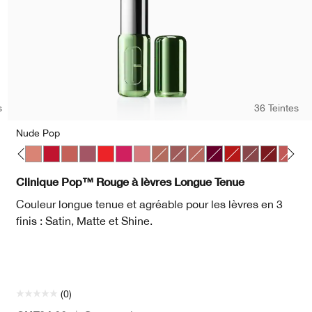
s
36 Teintes
Nude Pop
p
 Pop
lon Pop
Mocha Pop
Nude Pop
Peppermint Pop
Petal Pop Satin
Plum Pop
Poppy Pop
Punch Pop
Sugar Pop
Bare Pop
Beach Pop
Blushing Pop
Bold Pop
Chili Pop
Clove Pop
Icon Pop
Latte 
Pe
Clinique Pop™ Rouge à lèvres Longue Tenue
Couleur longue tenue et agréable pour les lèvres en 3
finis : Satin, Matte et Shine.
(0)