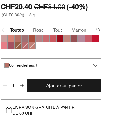
CHF20.40
CHF34.00
(-40%)
CHF6.80
/g
3 g
Toutes
Rose
Tout
Marron
Nude
Rouge
01 Barely
04 Canoodle
06 Tenderheart
07 Blushing Nude
10 Berry Freeze
11 Sugared Maple
17 Strawberry Ice
23 All Heart
25 Angel Red
33 Bamboo Pink
37 Shy
42 Silvery Moon
44 Raspberry Glace
20 Red Alert
29 Glazed Berry
50 A Different Grape
49 Surprise
15 Sugarcoated
35 Think Bronze
06 Tenderheart
Ajouter au panier
LIVRAISON GRATUITE À PARTIR
DE 60 CHF