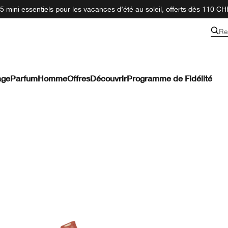
 mini essentiels pour les vacances d’été au soleil, offerts dès 110 CH
Re
age
Parfum
Homme
Offres
Découvrir
Programme de Fidélité