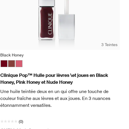
3 Teintes
Black Honey
Wh
Pop
ony Pop
Black Honey
Petal Pop Matte
Nude Honey
Pow Pop
Pink Honey
Rose Pop
Ruby Pop
Sweet Pop
Wh
Clinique Pop™ Huile pour lèvres \et joues en Black
Cl
Honey, Pink Honey et Nude Honey
Ce
Une huile teintée deux en un qui offre une touche de
co
couleur fraîche aux lèvres et aux joues. En 3 nuances
pu
étonnamment versatiles.
pa
(0)