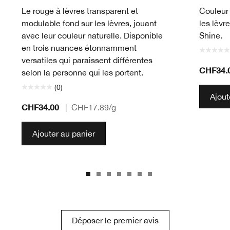
Le rouge à lèvres transparent et
Couleur 
modulable fond sur les lèvres, jouant
les lèvre
avec leur couleur naturelle. Disponible
Shine.
en trois nuances étonnamment
versatiles qui paraissent différentes
CHF34.
selon la personne qui les portent.
(0)
Ajout
CHF34.00
|
CHF17.89
/g
Ajouter au panier
Déposer le premier avis