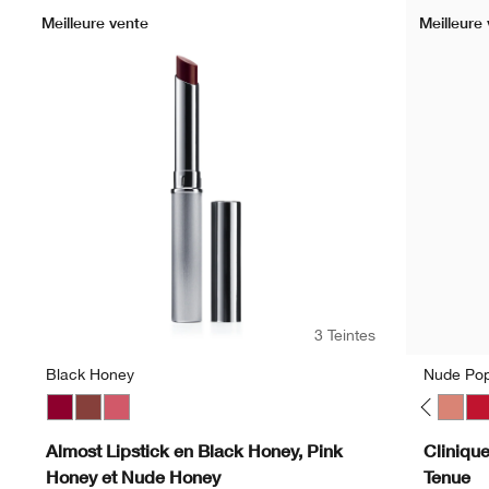
Meilleure vente
Meilleure
3 Teintes
Black Honey
Nude Po
Beige Pop
Blackberry Pop
Black Honey
Blush Pop
Nude Honey
Cappuccino Pop
Pink Honey
Cherry Pop
Cola Pop
Confetti Pop
Cute Pop
Disco Pop
Fig Pop
Flame Pop
Honey Pop
Love Pop
Melon Pop
Mocha Po
Nude 
Pe
Almost Lipstick en Black Honey, Pink
Cliniqu
Honey et Nude Honey
Tenue