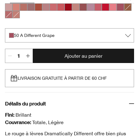
01 Barely
04 Canoodle
06 Tenderheart
07 Blushing Nude
10 Berry Freeze
11 Sugared Maple
17 Strawberry Ice
23 All Heart
25 Angel Red
33 Bamboo Pink
37 Shy
42 Silvery Moon
44 Raspberry Glace
20 Red Alert
29 Glazed Be
50 A Diffe
49 Sur
15 Sugarcoated
35 Think Bronze
50 A Different Grape
Ajouter au panier
LIVRAISON GRATUITE À PARTIR DE 60 CHF
Détails du produit
Fini:
Brillant
Couvrance:
Totale, Légère
Le rouge à lèvres Dramatically Different offre bien plus