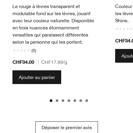
Le rouge à lèvres transparent et
Couleur 
modulable fond sur les lèvres, jouant
les lèvre
avec leur couleur naturelle. Disponible
Shine.
en trois nuances étonnamment
versatiles qui paraissent différentes
CHF34.
selon la personne qui les portent.
(0)
Ajout
CHF34.00
|
CHF17.89
/g
Ajouter au panier
Déposer le premier avis