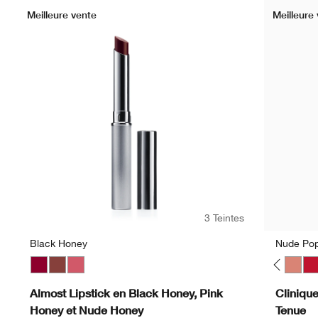
Meilleure vente
Meilleure
3 Teintes
Black Honey
Nude Po
Beige Pop
Blackberry Pop
Black Honey
Blush Pop
Nude Honey
Cappuccino Pop
Pink Honey
Cherry Pop
Cola Pop
Confetti Pop
Cute Pop
Disco Pop
Fig Pop
Flame Pop
Honey Pop
Love Pop
Melon Pop
Mocha Po
Nude 
Pe
Almost Lipstick en Black Honey, Pink
Cliniqu
Honey et Nude Honey
Tenue