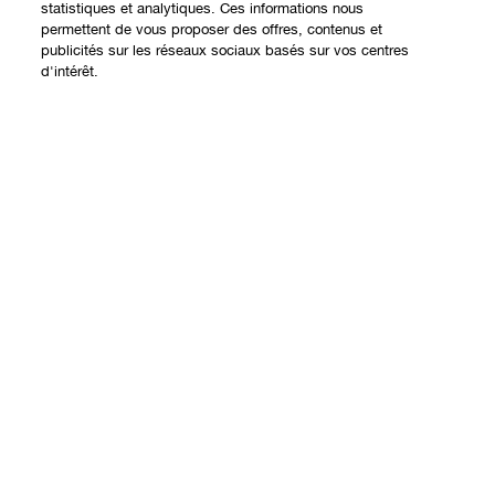
statistiques et analytiques. Ces informations nous
permettent de vous proposer des offres, contenus et
publicités sur les réseaux sociaux basés sur vos centres
Expérience en ligne
d'intérêt.
Offres
Points de Vente
Épuisé
Programme de Fidélité
À propos
Clinique Philosophy
Besoin d'aide?
Sites web internationaux
Nous contacter
Vie privée et conditions
Contacter le Fabricant
Charte sur la Vie Privée
Suivre ma commande