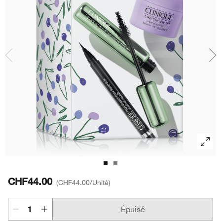
Rougeurs
Soins des lèvres
Protection Solaire
Retinol
Smart Clinical Repair™
BB et CC crème​
Aloe Vera
Démaquillant
Rougeurs
Retinoïde
Even Better
Peptides
Masques pour le visage
Vitamine C
Lactobacillus
Soin des mains & corps​
Aloe Vera
Peptides
Lactobacillus
CHF44.00
CHF44.00
/Unité
Épuisé