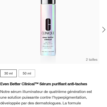
2 tailles
30 ml
50 ml
 2
erscotch
ol 2
Ginger
m Cool 3
118 Amber
dium Warm 3
N 120 Pecan
Medium Cool 4
Medium Deep Warm 1
Medium Deep Warm 2
Medium Deep Warm 3
Medium Deep Cool 4
Medium Deep Warm 4
Deep Cool 1
Deep Warm 2
Deep Cool 3
Light Cool 1
Even Better Clinical™ Sérum purifiant anti-taches
Ev
Notre sérum illuminateur de quatrième génération est
L’
une solution puissante contre l’hyperpigmentation,
le
développée par des dermatologues. La formule