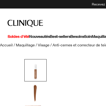
Recevez 5
Soldes d'été
Nouveautés
Best-sellers
Besoins
Soin
Maquill
Accueil
/
Maquillage
/
Visage
/
Anti-cernes et correcteur de tei