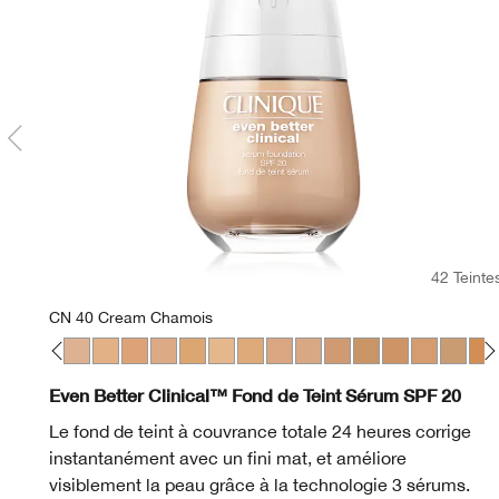
42 Teinte
CN 40 Cream Chamois
ter
ringue
 Cream Whip
 20 Fair
CN 28 Ivory
WN 38 Stone
CN 40 Cream Chamois
WN 46 Golden Neutral
WN 48 Oat
CN 52 Neutral
WN 54 Honey Wheat
WN 56 Cashew
CN 58 Honey
CN 62 Porcelain Beige
CN 70 Vanilla
CN 74 Beige
WN 76 Toasted W
CN 78 Nutty
WN 80 Taw
CN 90 
WN 
Even Better Clinical™ Fond de Teint Sérum SPF 20
Le fond de teint à couvrance totale 24 heures corrige
instantanément avec un fini mat, et améliore
visiblement la peau grâce à la technologie 3 sérums.