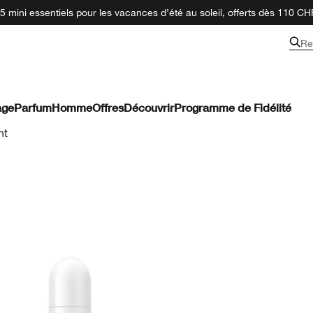
 mini essentiels pour les vacances d’été au soleil, offerts dès 110 CH
Re
age
Parfum
Homme
Offres
Découvrir
Programme de Fidélité
nt