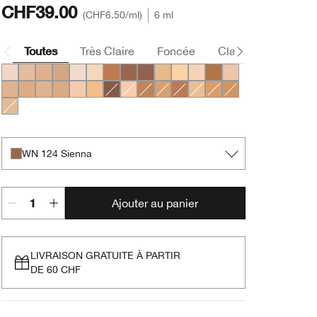
CHF39.00
CHF6.50
/ml
6 ml
Toutes
Très Claire
Foncée
Claire
Moyen
CN 02 Breeze
CN 40 Cream Chamois
CN 70 Vanilla
CN 90 Sand
WN 01 Flax
WN 04 Bone
WN 114 Golden
WN 124 Sienna
WN 125 Mahogany
WN 48 Oat
CN 08 Linen
CN 10 Alabaster
CN 116 Spice
CN 28 Ivory
CN 52 Neutral
CN 58 Honey
CN 62 Porcelain Beige
CN 74 Beige
CN 20 Fair
WN 56 Cashew
CN 126 Espresso
CN 18 Cream Whip
WN 100 Deep Honey
WN 76 Toasted Wheat
WN 115.5 Mocha
WN 46 Golden Neutral
WN 94 Deep Neutral
WN 98 Cream Car
WN 38 Stone
WN 124 Sienna
Ajouter au panier
LIVRAISON GRATUITE À PARTIR
DE 60 CHF