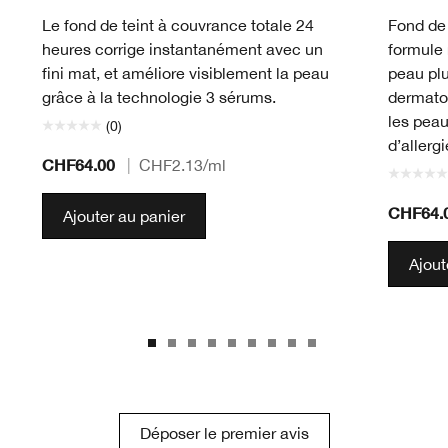
Le fond de teint à couvrance totale 24
Fond de 
heures corrige instantanément avec un
formule 
fini mat, et améliore visiblement la peau
peau plu
grâce à la technologie 3 sérums.
dermato
les peau
(0)
d’allerg
CHF64.00
|
CHF2.13
/ml
CHF64.
Ajouter au panier
Ajout
Déposer le premier avis