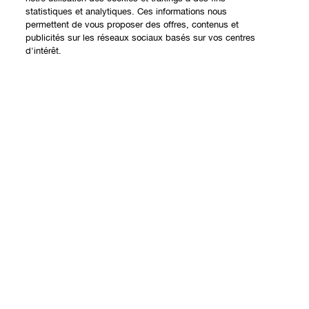
statistiques et analytiques. Ces informations nous
permettent de vous proposer des offres, contenus et
Expérience en ligne
publicités sur les réseaux sociaux basés sur vos centres
d'intérêt.
Offres
Points de Vente
Ajouter au panier
Programme de Fidélité
À propos
Clinique Philosophy
Besoin d'aide?
Sites web internationaux
Nous contacter
Vie privée et conditions
Contacter le Fabricant
Charte sur la Vie Privée
Suivre ma commande
Conditions d'Utilisation