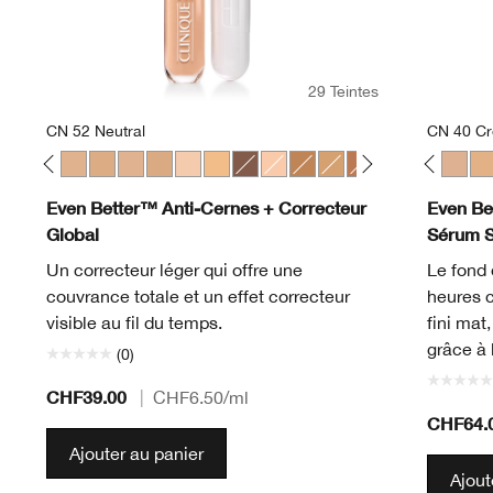
29 Teintes
CN 52 Neutral
CN 40 C
gany
t
Linen
10 Alabaster
CN 116 Spice
CN 28 Ivory
CN 52 Neutral
CN 58 Honey
CN 62 Porcelain Beige
CN 74 Beige
CN 20 Fair
WN 01 Flax
WN 56 Cashew
CN 02 Breeze
CN 126 Espresso
WN 04 Bone
CN 18 Cream Whip
CN 10 Alabaster
WN 100 Deep Honey
WN 12 Meringue
WN 76 Toasted Wheat
CN 18 Cream Whip
WN 115.5 Mocha
CN 20 Fair
WN 46 Golden 
CN 28 Ivory
WN 94 Deep
WN 38 St
WN 98 
CN 40
WN 
WN
Even Better™ Anti-Cernes + Correcteur
Even Bet
Global
Sérum 
Un correcteur léger qui offre une
Le fond 
couvrance totale et un effet correcteur
heures 
visible au fil du temps.
fini mat
grâce à 
(0)
CHF39.00
|
CHF6.50
/ml
CHF64.
Ajouter au panier
Ajout