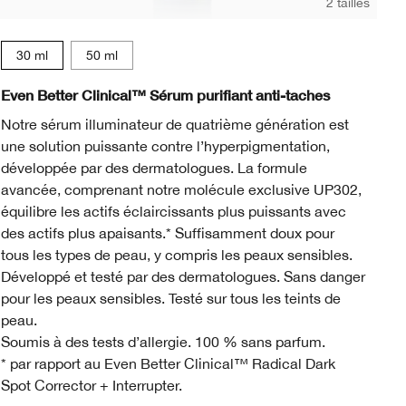
2 tailles
Pe
30 ml
50 ml
t
d Beige
nd
Deep Neutral
 98 Cream Caramel
WN 100 Deep Honey
WN 104 Toffee
WN 114 Golden
WN 115.5 Mocha
CN 116 Spice
WN 122 Clove
WN 124 Sienna
WN 125 Mahogany
CN 126 Espresso
CN 127 Truffle
CN 08 Linen
WN 16 Buff
WN 30 Biscuit
WN 64 Butters
WN 112 Gi
WN 118
WN 
Pe
Even Better Clinical™ Sérum purifiant anti-taches
Ev
Notre sérum illuminateur de quatrième génération est
Un
une solution puissante contre l’hyperpigmentation,
in
développée par des dermatologues. La formule
he
avancée, comprenant notre molécule exclusive UP302,
équilibre les actifs éclaircissants plus puissants avec
des actifs plus apaisants.* Suffisamment doux pour
tous les types de peau, y compris les peaux sensibles.
Développé et testé par des dermatologues. Sans danger
pour les peaux sensibles. Testé sur tous les teints de
peau.
Soumis à des tests d’allergie. 100 % sans parfum.
* par rapport au Even Better Clinical™ Radical Dark
Spot Corrector + Interrupter.