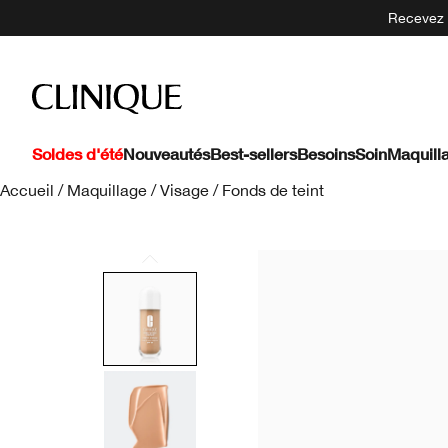
Recevez 5
Soldes d'été
Nouveautés
Best-sellers
Besoins
Soin
Maquill
Accueil
/
Maquillage
/
Visage
/
Fonds de teint