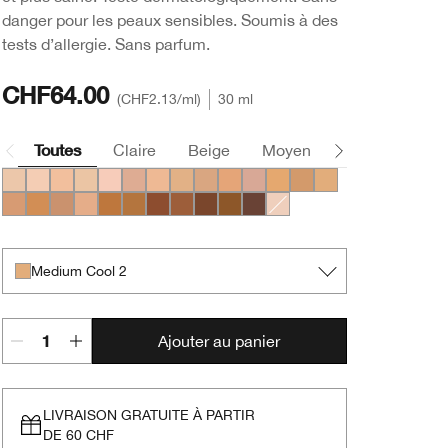
danger pour les peaux sensibles. Soumis à des
tests d’allergie. Sans parfum.
CHF64.00
CHF2.13
/ml
30 ml
Toutes
Claire
Beige
Moyen
Foncée
Light Warm 1
Light Cool 2
Light Cool 3
Light Warm 3
Light Medium Cool 1
Light Medium Cool 2
Light Medium Warm 1
Light Medium Warm 2
Light Medium Cool 3
Light Medium Cool 4
Light Medium Cool 5
Medium Warm 1
Medium Warm 2
Medium Cool 2
Medium Cool 3
Medium Warm 3
Medium Cool 4
Medium Deep Warm 1
Medium Deep Warm 2
Medium Deep Warm 3
Medium Deep Cool 4
Medium Deep Warm 4
Deep Cool 1
Deep Warm 2
Deep Cool 3
Light Cool 1
Medium Cool 2
Ajouter au panier
LIVRAISON GRATUITE À PARTIR
DE 60 CHF