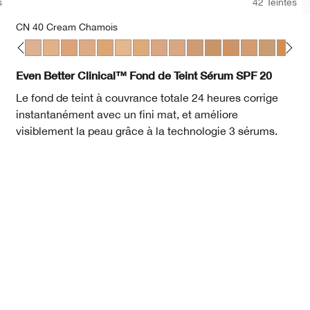
s
42 Teintes
CN 40 Cream Chamois
heat
cha
gue
en Neutral
eam Whip
Deep Neutral
 Fair
98 Cream Caramel
 28 Ivory
WN 38 Stone
WN 38 Stone
CN 40 Cream Chamois
WN 46 Golden Neutral
WN 48 Oat
CN 52 Neutral
WN 54 Honey Wheat
WN 56 Cashew
CN 58 Honey
CN 62 Porcelain Beige
CN 70 Vanilla
CN 74 Beige
WN 76 Toasted Whea
CN 78 Nutty
WN 80 Tawnie
CN 90 Sa
WN 94 
WN
Even Better Clinical™ Fond de Teint Sérum SPF 20
Le fond de teint à couvrance totale 24 heures corrige
instantanément avec un fini mat, et améliore
visiblement la peau grâce à la technologie 3 sérums.