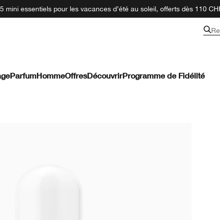
 mini essentiels pour les vacances d’été au soleil, offerts dès 110 CH
Re
age
Parfum
Homme
Offres
Découvrir
Programme de Fidélité