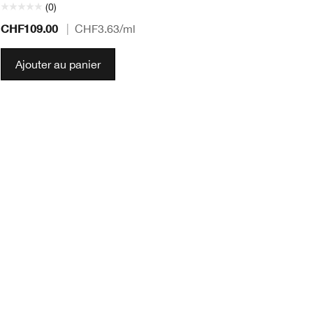
(0)
CHF109.00
CH
|
CHF3.63
/ml
Ajouter au panier