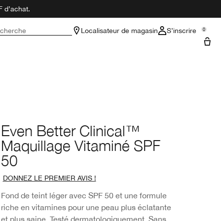
F d’achat.
cherche
Localisateur de magasin
S’inscrire
0
Even Better Clinical™
Maquillage Vitaminé SPF
50
DONNEZ LE PREMIER AVIS !
Fond de teint léger avec SPF 50 et une formule
riche en vitamines pour une peau plus éclatante
et plus saine. Testé dermatologiquement. Sans