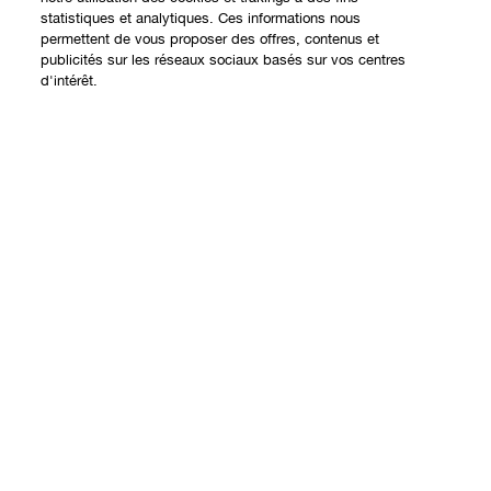
statistiques et analytiques. Ces informations nous
permettent de vous proposer des offres, contenus et
Expérience en ligne
publicités sur les réseaux sociaux basés sur vos centres
d'intérêt.
Offres
Points de Vente
Ajouter au panier
Programme de Fidélité
À propos
Clinique Philosophy
Besoin d'aide?
Sites web internationaux
Nous contacter
Vie privée et conditions
Contacter le Fabricant
Charte sur la Vie Privée
Suivre ma commande
Conditions d'Utilisation