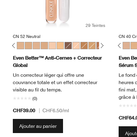
29 Teintes
CN 52 Neutral
CN 40 C
gany
t
Linen
10 Alabaster
CN 116 Spice
CN 28 Ivory
CN 52 Neutral
CN 58 Honey
CN 62 Porcelain Beige
CN 74 Beige
CN 20 Fair
WN 01 Flax
WN 56 Cashew
CN 02 Breeze
CN 126 Espresso
WN 04 Bone
CN 18 Cream Whip
CN 10 Alabaster
WN 100 Deep Honey
WN 12 Meringue
WN 76 Toasted Wheat
CN 18 Cream Whip
WN 115.5 Mocha
CN 20 Fair
WN 46 Golden 
CN 28 Ivory
WN 94 Deep
WN 38 St
WN 98 
CN 40
WN 
WN
Even Better™ Anti-Cernes + Correcteur
Even Bet
Global
Sérum 
Un correcteur léger qui offre une
Le fond 
couvrance totale et un effet correcteur
heures 
visible au fil du temps.
fini mat
grâce à 
(0)
CHF39.00
|
CHF6.50
/ml
CHF64.
Ajouter au panier
Ajout