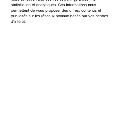
statistiques et analytiques. Ces informations nous
permettent de vous proposer des offres, contenus et
Expérience en ligne
publicités sur les réseaux sociaux basés sur vos centres
d'intérêt.
Offres
Points de Vente
Ajouter au panier
Programme de Fidélité
À propos
Clinique Philosophy
Besoin d'aide?
Sites web internationaux
Nous contacter
Vie privée et conditions
Contacter le Fabricant
Charte sur la Vie Privée
Suivre ma commande
Conditions d'Utilisation