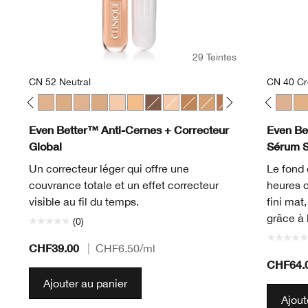
29 Teintes
CN 52 Neutral
CN 40 C
gany
t
Linen
10 Alabaster
CN 116 Spice
CN 28 Ivory
CN 52 Neutral
CN 58 Honey
CN 62 Porcelain Beige
CN 74 Beige
CN 20 Fair
WN 01 Flax
WN 56 Cashew
CN 02 Breeze
CN 126 Espresso
WN 04 Bone
CN 18 Cream Whip
CN 10 Alabaster
WN 100 Deep Honey
WN 12 Meringue
WN 76 Toasted Wheat
CN 18 Cream Whip
WN 115.5 Mocha
CN 20 Fair
WN 46 Golden 
CN 28 Ivory
WN 94 Deep
WN 38 St
WN 98 
CN 40
WN 
WN
Even Better™ Anti-Cernes + Correcteur
Even Bet
Global
Sérum 
Un correcteur léger qui offre une
Le fond 
couvrance totale et un effet correcteur
heures 
visible au fil du temps.
fini mat
grâce à 
(0)
CHF39.00
|
CHF6.50
/ml
CHF64.
Ajouter au panier
Ajout