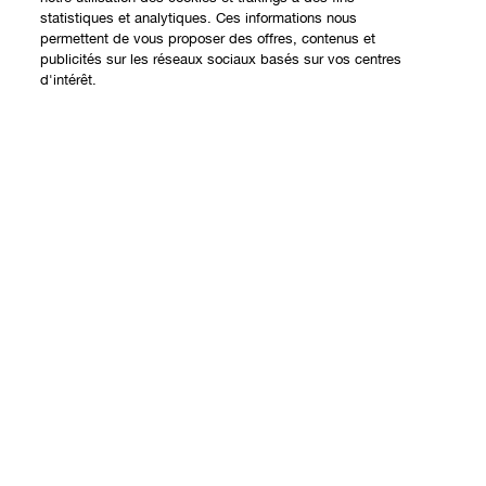
statistiques et analytiques. Ces informations nous
permettent de vous proposer des offres, contenus et
Expérience en ligne
publicités sur les réseaux sociaux basés sur vos centres
d'intérêt.
Offres
Points de Vente
Ajouter au panier
Programme de Fidélité
À propos
Clinique Philosophy
Besoin d'aide?
Sites web internationaux
Nous contacter
Vie privée et conditions
Contacter le Fabricant
Charte sur la Vie Privée
Suivre ma commande
Conditions d'Utilisation