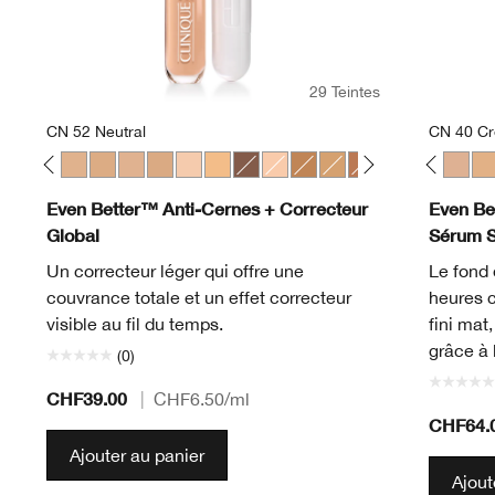
29 Teintes
CN 52 Neutral
CN 40 C
gany
t
Linen
10 Alabaster
CN 116 Spice
CN 28 Ivory
CN 52 Neutral
CN 58 Honey
CN 62 Porcelain Beige
CN 74 Beige
CN 20 Fair
WN 01 Flax
WN 56 Cashew
CN 02 Breeze
CN 126 Espresso
WN 04 Bone
CN 18 Cream Whip
CN 10 Alabaster
WN 100 Deep Honey
WN 12 Meringue
WN 76 Toasted Wheat
CN 18 Cream Whip
WN 115.5 Mocha
CN 20 Fair
WN 46 Golden 
CN 28 Ivory
WN 94 Deep
WN 38 St
WN 98 
CN 40
WN 
WN
Even Better™ Anti-Cernes + Correcteur
Even Bet
Global
Sérum 
Un correcteur léger qui offre une
Le fond 
couvrance totale et un effet correcteur
heures 
visible au fil du temps.
fini mat
grâce à 
(0)
CHF39.00
|
CHF6.50
/ml
CHF64.
Ajouter au panier
Ajout