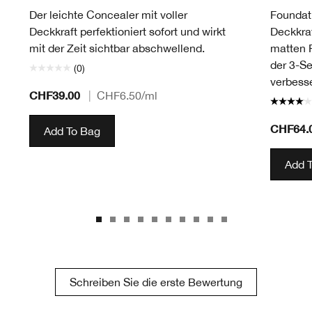
Der leichte Concealer mit voller
Foundati
Deckkraft perfektioniert sofort und wirkt
Deckkraf
mit der Zeit sichtbar abschwellend.
matten F
der 3-S
(0)
verbesse
CHF39.00
|
CHF6.50
/ml
CHF64.
Add To Bag
Add 
Schreiben Sie die erste Bewertung