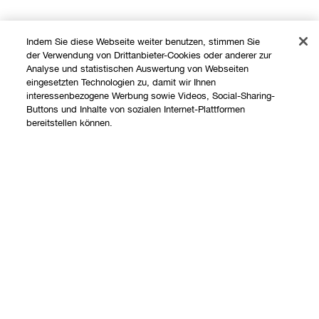
Indem Sie diese Webseite weiter benutzen, stimmen Sie
der Verwendung von Drittanbieter-Cookies oder anderer zur
Analyse und statistischen Auswertung von Webseiten
eingesetzten Technologien zu, damit wir Ihnen
interessenbezogene Werbung sowie Videos, Social-Sharing-
Buttons und Inhalte von sozialen Internet-Plattformen
Shoppen
bereitstellen können.
Angebote
Über uns
Store finden
Ausverkauft
Clinique Philosophie
Treueprogramm
Hilfe
Internationale Websites
Kontaktieren Sie uns
Datenschutz und AGB
Kontaktiere den Hersteller
Datenschutz
Meine Bestellung verfolgen
Nutzungsbedingungen