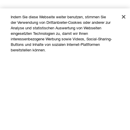
Indem Sie diese Webseite weiter benutzen, stimmen Sie
der Verwendung von Drittanbieter-Cookies oder anderer zur
Analyse und statistischen Auswertung von Webseiten
eingesetzten Technologien zu, damit wir Ihnen
interessenbezogene Werbung sowie Videos, Social-Sharing-
Buttons und Inhalte von sozialen Internet-Plattformen
Shoppen
bereitstellen können.
Angebote
Über uns
Store finden
Ausverkauft
Clinique Philosophie
Treueprogramm
Hilfe
Internationale Websites
Kontaktieren Sie uns
Datenschutz und AGB
Kontaktiere den Hersteller
Datenschutz
Meine Bestellung verfolgen
Nutzungsbedingungen