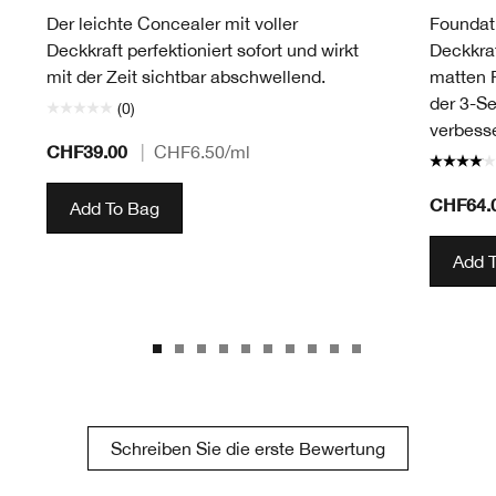
Der leichte Concealer mit voller
Foundati
Deckkraft perfektioniert sofort und wirkt
Deckkraf
mit der Zeit sichtbar abschwellend.
matten F
der 3-S
(0)
verbesse
CHF39.00
|
CHF6.50
/ml
CHF64.
Add To Bag
Add 
Schreiben Sie die erste Bewertung