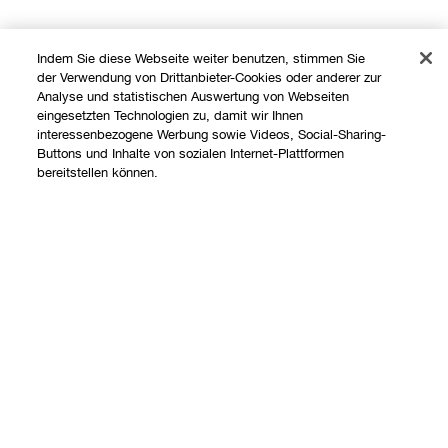
Indem Sie diese Webseite weiter benutzen, stimmen Sie
der Verwendung von Drittanbieter-Cookies oder anderer zur
Analyse und statistischen Auswertung von Webseiten
eingesetzten Technologien zu, damit wir Ihnen
interessenbezogene Werbung sowie Videos, Social-Sharing-
Buttons und Inhalte von sozialen Internet-Plattformen
Shoppen
bereitstellen können.
Angebote
Über uns
Store finden
Ausverkauft
Clinique Philosophie
Treueprogramm
Hilfe
Internationale Websites
Kontaktieren Sie uns
Datenschutz und AGB
Kontaktiere den Hersteller
Datenschutz
Meine Bestellung verfolgen
Nutzungsbedingungen