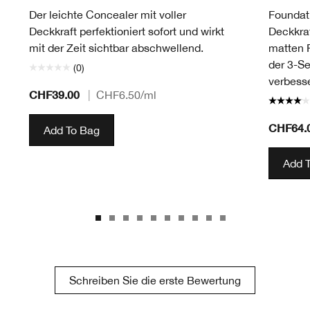
Der leichte Concealer mit voller
Foundati
Deckkraft perfektioniert sofort und wirkt
Deckkraf
mit der Zeit sichtbar abschwellend.
matten F
der 3-S
(0)
verbesse
CHF39.00
|
CHF6.50
/ml
CHF64.
Add To Bag
Add 
Schreiben Sie die erste Bewertung