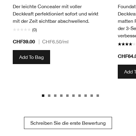
Der leichte Concealer mit voller
Foundati
Deckkraft perfektioniert sofort und wirkt
Deckkraf
mit der Zeit sichtbar abschwellend.
matten F
der 3-S
(0)
verbesse
CHF39.00
|
CHF6.50
/ml
CHF64.
Add To Bag
Add 
Schreiben Sie die erste Bewertung