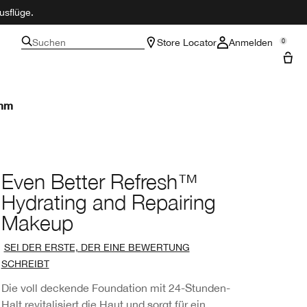
usflüge.
Suchen
Store Locator
Anmelden
0
amm
Even Better Refresh™
Hydrating and Repairing
Makeup
SEI DER ERSTE, DER EINE BEWERTUNG
SCHREIBT
Die voll deckende Foundation mit 24-Stunden-
Halt revitalisiert die Haut und sorgt für ein