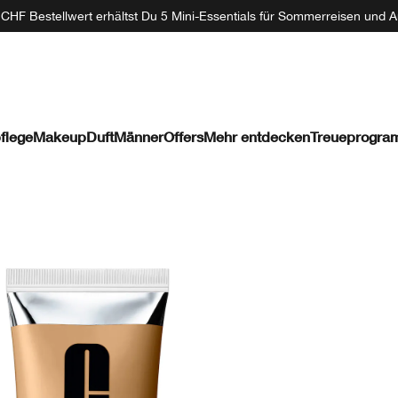
CHF Bestellwert erhältst Du 5 Mini-Essentials für Sommerreisen und A
flege
Makeup
Duft
Männer
Offers
Mehr entdecken
Treueprogr