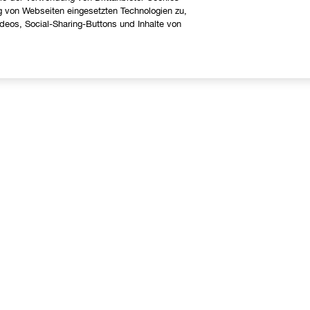
g von Webseiten eingesetzten Technologien zu,
eos, Social-Sharing-Buttons und Inhalte von
Über uns
Hilfe
linique Philosophie
Kontaktieren Sie uns
nternationale Websites
Kontaktiere den Hersteller
Meine Bestellung verfolgen
Widerrufsrecht
Versand
FAQ Übersicht
Gratis Hotline: +41315282465