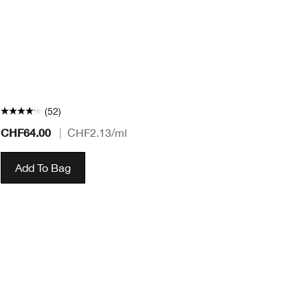
Vo
Ge
ge
Au
* 
Sp
(52)
CHF64.00
CH
|
CHF2.13
/ml
Add To Bag