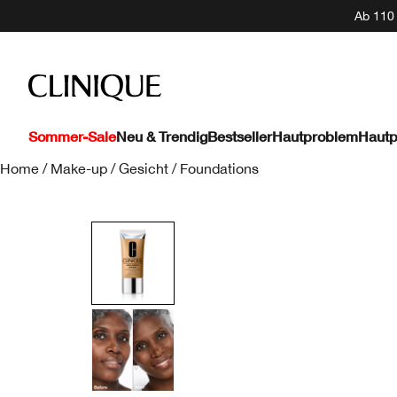
Ab 110 
Sommer-Sale
Neu & Trendig
Bestseller
Hautproblem
Hautp
Home
/
Make-up
/
Gesicht
/
Foundations