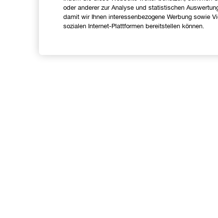
oder anderer zur Analyse und statistischen Auswertun
damit wir Ihnen interessenbezogene Werbung sowie Vid
sozialen Internet-Plattformen bereitstellen können.
Shoppen
Angebote
C
Store finden
I
Treueprogramm