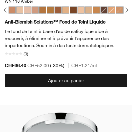
WN 118 Amber
 Chamois
tral
 Honey
 74 Beige
CN 90 Sand
CN 78 Nutty
CN 08 Linen
CN 10 Alabaster
CN 70 Vanilla
WN 114 Golden
WN 112 Ginger
WN 118 Amber
WN 46 Golden Neutral
WN 122 Clove
WN 01 Flax
WN 38 Stone
WN 100 Deep Hon
CN 126 Espres
WN 56 Ca
WN 76 
WN 
Anti-Blemish Solutions™ Fond de Teint Liquide
Le fond de teint à base d’acide salicylique aide à
recouvrir, à éliminer et à prévenir l’apparence des
imperfections. Soumis à des tests dermatologiques.
(0)
CHF36.40
CHF52.00
(-30%)
|
CHF1.21
/ml
Ajouter au panier