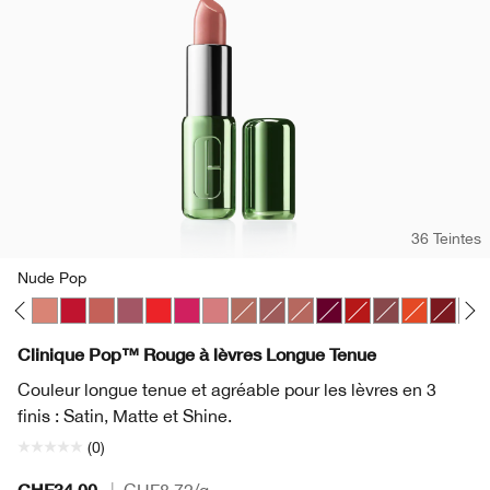
36 Teintes
Nude Pop
p
Pop
lon Pop
Mocha Pop
Nude Pop
Peppermint Pop
Petal Pop Satin
Plum Pop
Poppy Pop
Punch Pop
Sugar Pop
Bare Pop
Beach Pop
Blushing Pop
Bold Pop
Chili Pop
Clove Pop
Flame Pop
Icon Po
Latt
Clinique Pop™ Rouge à lèvres Longue Tenue
Couleur longue tenue et agréable pour les lèvres en 3
finis : Satin, Matte et Shine.
(0)
CHF34.00