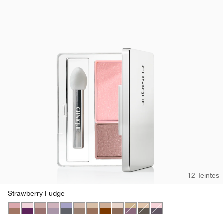
12 Teintes
Strawberry Fudge
Strawberry Fudge
Jammin
Seashell Pink/Fawn Satin
Twilight Mauve/Brandied
Blackberry Frost
Starlight Starbright
Like Mink
Day Into Date
Ivory Bisque/Bronze Satin
Beach Plum
Neutral Territory
Uptown/Downtown