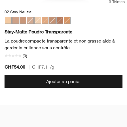
9 Teintes
02 Stay Neutral
22 Stay Light Neutral
02 Stay Neutral
17 Stay Golden
01 Stay Buff
Invisible Matte
24 Stay Tea
03 Stay Beige
04 Stay Honey
25 Stay Honey Wheat
Stay-Matte Poudre Transparente
La poudrecompacte transparente et non grasse aide à
garder la brillance sous contrôle.
(0)
CHF54.00
|
CHF7.11
/g
Ajouter au panier