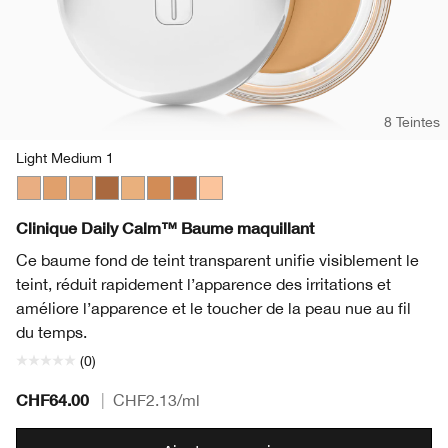
8 Teintes
Light Medium 1
Light Medium 1
Medium
Light Medium 3
Deep 2
Light Medium 2
Medium Deep
Deep 1
Light
Clinique Daily Calm™ Baume maquillant
Ce baume fond de teint transparent unifie visiblement le
teint, réduit rapidement l’apparence des irritations et
améliore l’apparence et le toucher de la peau nue au fil
du temps.
(0)
CHF64.00
|
CHF2.13
/ml