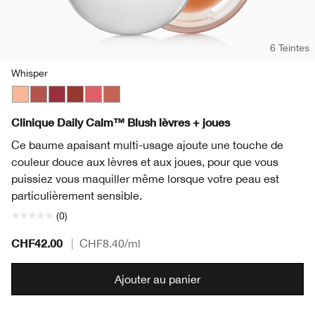
6 Teintes
Whisper
Whisper
Tender Heart
Soft Berry
Gentle Currant
Sweet Nectar
Plush Petal
Clinique Daily Calm™ Blush lèvres + joues
Ce baume apaisant multi-usage ajoute une touche de
couleur douce aux lèvres et aux joues, pour que vous
puissiez vous maquiller même lorsque votre peau est
particulièrement sensible.
(0)
CHF42.00
|
CHF8.40
/ml
Ajouter au panier