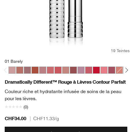
19 Teintes
01 Barely
01 Barely
06 Tenderheart
07 Blushing Nude
10 Berry Freeze
11 Sugared Maple
17 Strawberry Ice
23 All Heart
33 Bamboo Pink
37 Shy
42 Silvery Moon
44 Raspberry Glace
20 Red Alert
29 Glazed Berr
50 A Differ
04 Can
25 
Dramatically Different™ Rouge à Lèvres Contour Parfait
Couleur riche et hydratante infusée de soins de la peau
pour les lèvres.
(0)
CHF34.00
|
CHF11.33
/g