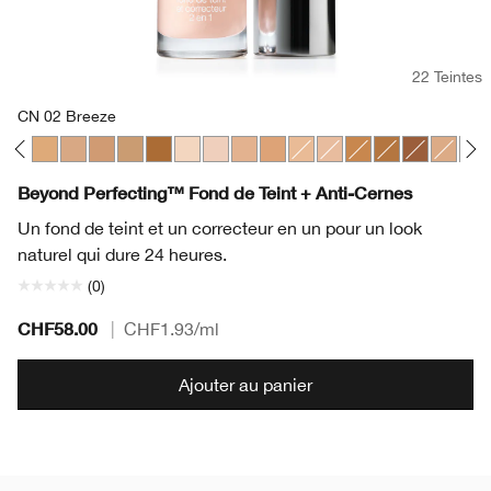
22 Teintes
CN 02 Breeze
termilk
 Cream Chamois
46 Golden Neutral
CN 52 Neutral
CN 58 Honey
CN 70 Vanilla
CN 74 Beige
CN 90 Sand
WN 118 Amber
CN 08 Linen
CN 02 Breeze
WN 38 Sesame
WN 48 Oat
CN 18 Cream Whip
CN 28 Ivory
WN 98 Cream Car
WN 114 Golde
WN 122 Cl
WN 54 
WN 
Beyond Perfecting™ Fond de Teint + Anti-Cernes
Un fond de teint et un correcteur en un pour un look
naturel qui dure 24 heures.
(0)
CHF58.00
|
CHF1.93
/ml
Ajouter au panier