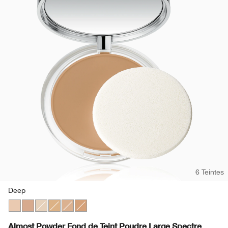
6 Teintes
Deep
Fair
Deep
Neutral Fair
Light
Neutral
Medium
Almost Powder Fond de Teint Poudre Large Spectre