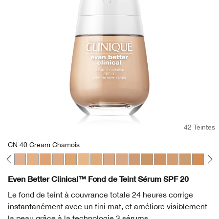
42 Teintes
CN 40 Cream Chamois
gue
eam Whip
Fair
28 Ivory
WN 38 Stone
CN 40 Cream Chamois
WN 46 Golden Neutral
WN 48 Oat
CN 52 Neutral
WN 54 Honey Wheat
WN 56 Cashew
CN 58 Honey
CN 62 Porcelain Beige
CN 70 Vanilla
CN 74 Beige
WN 76 Toasted Wheat
CN 78 Nutty
WN 80 Tawnied
CN 90 San
WN 94 
WN 
Even Better Clinical™ Fond de Teint Sérum SPF 20
Le fond de teint à couvrance totale 24 heures corrige
instantanément avec un fini mat, et améliore visiblement
la peau grâce à la technologie 3 sérums.